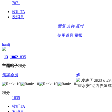
7071
收听TA
发消息
回复
支持
反对
使用道具
举报
hanfj
13
1062
1835
主题
帖子
积分
#
铜牌会员
3
发表于 2023-6-29 1
“碧水安”助力养殖成
积分
1835
收听TA
发消息