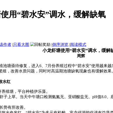
使用“碧水安”调水，缓解缺氧
该作者
|
只看大图
|
倒序浏览
|
阅读模式
小龙虾塘使用“碧水安”调水，缓解
周辉
池塘亟待修复，进入6、7月份养殖过程中“碧水安”使用越来越
繁殖，改善水质问题，同时对高温期池塘缺氧现象也有缓解效果。
致水红
虾养殖塘，平台种植伊乐藻。
子上草。当天中午塘口检测氨氮无、亚硝酸盐无、pH值8.0、底层
长势有所改善。
水色发红，“碧水安”为多元有机酸，富含碳源能促进有益藻