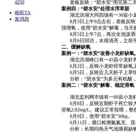
4250
老板反映：“碧水安”用完第二天
案例四：“碧水安”处理水浑草脏
收听TA
湖北洪湖大同四场有一30亩小龙虾
发消息
8月3日上午9点左右，老板反映池
强增氧，使用“碧水安”解毒，当天购
8月5日上午7点，再次全池泼洒“
8月6日回访，水很清亮，之前平
二、缓解缺氧
案例一：“碧水安”改善小龙虾缺氧
湖北洪湖峰口有一45亩小龙虾养
6月2日，反映小龙虾经常缺氧上草
6月5日，反映近几天虾子上草
分析：“碧水安”为多元有机酸，
案例二：“碧水安”解毒、稳定溶
湖北监利网市镇有一80亩小龙虾养
6月8日，反映近期虾子死亡较大，每
溶氧2.82mg/L。建议正常投喂
6月9日，使用“碧水安”30kg。
6月11日，塘口检测氨氮无、亚硝
分析：长期闷热天气池塘易缺氧诱