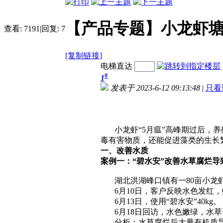
【产品专题】小龙虾塘
查看:
7191
|
回复:
7
[复制链接]
电梯直达
#
1
发表于 2023-6-12 09:13:48
|
只看
小龙虾“5月瘟”高峰期过后，养殖
毒有害物质，还能促进藻类的生长
一、改善水质
案例一：“碧水安”改善水草腐烂导
湖北洪湖峰口镇有一80亩小龙
6月10日，客户反映水色发红，虾
6月13日，使用“碧水安”40kg。
6月18日回访，水色嫩绿，水草
分析：水草腐烂后大量有机质导致