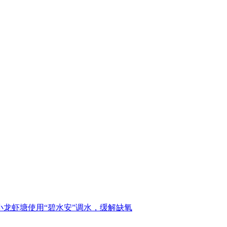
小龙虾塘使用“碧水安”调水，缓解缺氧