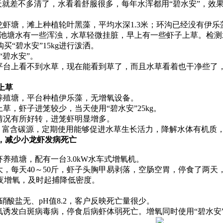
就差不多清了，水看着舒服很多，每年水浑都用“碧水安”，效
塘，滩上种植轮叶黑藻，平均水深1.3米；环沟已经没有伊乐藻
塘水有一些浑浊，水草轻微挂脏，早上有一些虾子上草。检测水质指
买“碧水安”15kg进行泼洒。
碧水安”。
台上看不到水草，现在能看到草了，而且水草看着也干净些了
上草
殖塘，平台种植伊乐藻，无增氧设备。
，虾子进笼较少，当天使用“碧水安”25kg。
情况有所好转，进笼虾明显增多。
富含碳源，定期使用能够促进水草生长活力，降解水体有机质
氧，减少小龙虾发病死亡
殖塘，配有一台3.0kW水车式增氧机。
天40～50斤，虾子头胸甲易剥落，空肠空胃，停食了两天，当天检
，整夜增氧，及时起捕降低密度。
酸盐无、pH值8.2，客户反映死亡量很少。
发白斑病毒病，停食后病虾体弱死亡。增氧同时使用“碧水安