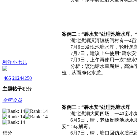
案例二：“碧水安”处理池塘水浑、“
湖北洪湖汊河镇杨闸村有一4亩
7月6日发现池塘水浑，轮叶黑藻和
7月7日，建议上午使用“碧水安”
7月9日，上午再使用一次“碧水
利洋小七儿
分析：该池塘水草腐烂，高温季节
殖，从而净化水质。
465
2124
4250
主题
帖子
积分
金牌会员
案例三：“碧水安”处理池塘水浑
湖北洪湖大同四场，一40亩小龙
6月5日，晴，老板反映池塘水质
安”15kg解毒。
积分
6月7日，晴，塘口回访水质已经