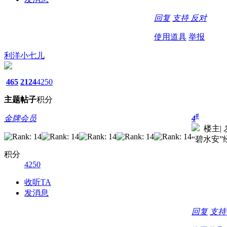
回复
支持
反对
使用道具
举报
利洋小七儿
465
2124
4250
主题
帖子
积分
#
金牌会员
4
楼主
|
“碧水安
积分
4250
收听TA
发消息
回复
支