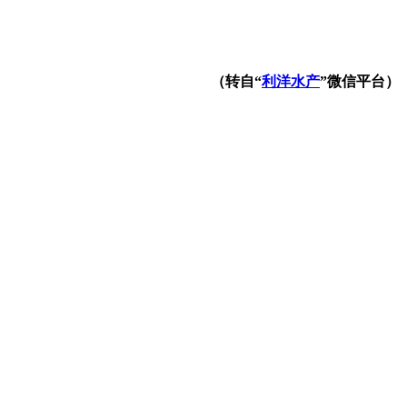
（转自“
利洋
水产
”微信平台）