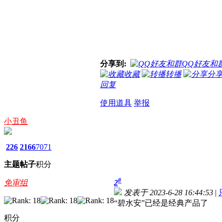
分享到:
QQ好友和
收藏
转播
分
回复
使用道具
举报
小丑鱼
226
2166
7071
主题
帖子
积分
#
免审组
2
发表于 2023-6-28 16:44:53
|
“碧水安”已经是经典产品了
积分