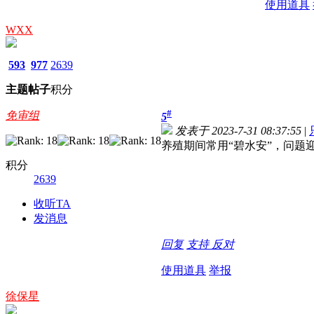
使用道具
WXX
593
977
2639
主题
帖子
积分
#
免审组
5
发表于 2023-7-31 08:37:55
|
养殖期间常用“碧水安”，问题
积分
2639
收听TA
发消息
回复
支持
反对
使用道具
举报
徐保星