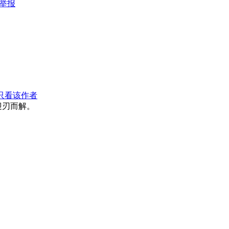
举报
只看该作者
迎刃而解。