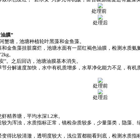
处理前
处理后
油膜”
河蟹塘，池塘种植轮叶黑藻和金鱼藻。
金鱼藻挂脏腐烂，池塘水面有一层红褐色油膜，检测水质氨氮0、
2kg。
安”。之后回访，池塘油膜基本消失。
分解速度加快，水中有机质增多，水草净化能力不足，有机质
处理前
处理后
虾精养塘，平均水深1.2米。
较为浑浊，水质指标正常，镜检杂质较多，少量藻类，隐藻、绿
变得比较清澈，透明度较大，浅位置都能看到底，检测水质指