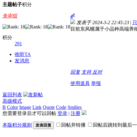
主题
帖子
积分
#
免审组
4
发表于 2024-3-2 22:45:23
|
目前东风螺属于小品种高端养
积分
291
收听TA
发消息
回复
支持
反对
使用道具
举报
返回列表
高级模式
B
Color
Image
Link
Quote
Code
Smilies
您需要登录后才可以回帖
登录
|
注册
本版积分规则
回帖并转播
回帖后跳转到最后一
发表回复