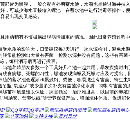
部皆为黑膜，一般会配有外塘蓄水池，水源也是通过海井抽入
，可减少海水直接输入螺池，在蓄水池中进行消毒等操作，便
容易出现交叉感染。
用药稍有不慎极易出现病情加重的情况。因此日常养殖过程中
受水质的影响大，日常建议每7天进行一次水源检测，避免水源
经常能检测出大量有害菌，检测水源并没有问题，这些有害菌
泡解冻，饵料消毒后再进行投喂。
当地养殖朋友多数一个工具好几个池一起共用，暴发疾病时由
残食病螺、死螺的习性，螺池发现病螺及死螺时应及时捞出，
殖的蓄水池会逐渐积累残饵、粪便，容易滋生有害菌、寄生虫等，
开始吊瓶“氧速保”或少量多次补充有益菌净化水质，抑制有害菌的
螺苗种质量难以保证，病害频发，治疗难度高，以目前的养殖
泡“利肠安、营养快线”等营养保健产品，增强螺体体质、促进消
和群
QQ空间
腾讯微博
腾讯朋友
享
淘帖
支持
反对