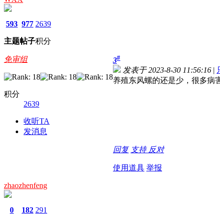
593
977
2639
主题
帖子
积分
#
免审组
3
发表于 2023-8-30 11:56:16
|
养殖东风螺的还是少，很多病
积分
2639
收听TA
发消息
回复
支持
反对
使用道具
举报
zhaozhenfeng
0
182
291