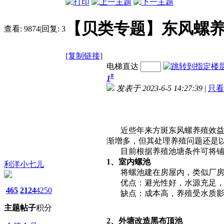
【贝类专题】东风螺
查看:
9874
|
回复:
3
[复制链接]
电梯直达
#
1
发表于 2023-6-5 14:27:39
|
只看
近些年来方斑东风螺养殖效益好
渐增多，但其处理养殖问题还是
目前根据养殖池塘条件可将铺
1、室内螺池
利洋小七儿
将螺池建在房屋内，类似厂房，
优点：避光性好，水源充足，
465
2124
4250
缺点：成本高，养殖受水质影
主题
帖子
积分
2、外塘改造黑布顶池