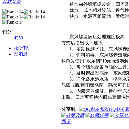
金牌会员
通常由外塘填塘改造，四周及顶
优点：成本相对较低，透气性好
缺点：水源互相流动，发病时
积分
东风螺发病后处理难度极高，且
4250
方式后提出以下建议：
收听TA
1、定期检测水源。东风螺养殖
发消息
2、饵料消毒。东风螺养殖池内
料前先使用“永乐碘”10ppm浸
3、每个螺池配备单独的工具。
4、及时捞出发病螺。东风螺有
5、净化蓄水池水质。循环水养
乐碘”1瓶/亩消毒杀菌，隔天可
6、内服营养保健。近些年东风
出路。日常可坚持内服或定期浸
分享到:
QQ好友
收藏
转播
分
回复