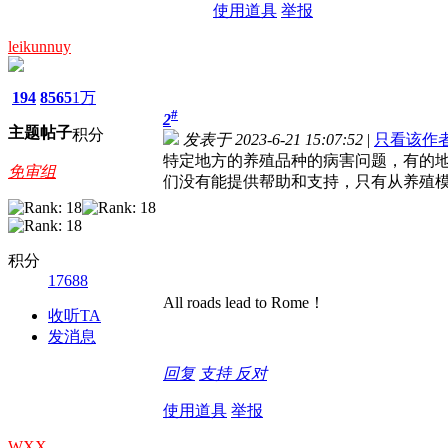
使用道具
举报
leikunnuy
194
8565
1万
#
2
主题
帖子
积分
发表于 2023-6-21 15:07:52
|
只看该作
特定地方的养殖品种的病害问题，有的
免审组
们没有能提供帮助和支持，只有从养殖
积分
17688
All roads lead to Rome！
收听TA
发消息
回复
支持
反对
使用道具
举报
WXX