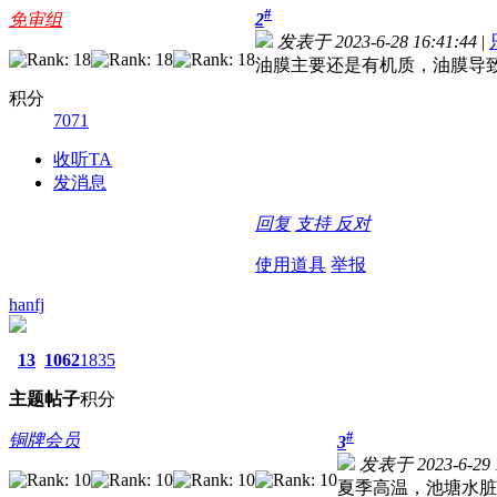
#
免审组
2
发表于 2023-6-28 16:41:44
|
油膜主要还是有机质，油膜导
积分
7071
收听TA
发消息
回复
支持
反对
使用道具
举报
hanfj
13
1062
1835
主题
帖子
积分
#
铜牌会员
3
发表于 2023-6-29 1
夏季高温，池塘水脏