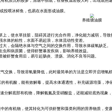
机质沉积较多，清塘不彻底，在昼夜温差较大时，出现底热返
变或投喂冰鲜鱼，也易在水面形成油膜。
养殖塘油膜
上，使水草挂脏，阻碍其进行光合作用，净化能力减弱，导致
水体的粘性，水面不易起浪，水体流动性变差。
大，会隔绝水体与空气之间的交换作用，导致水体碳氧缺乏。
虫和病原菌，使得虾蟹暴发疾病，影响养殖效益。
被虾蟹食用后，易引起肠炎、溃疡、消化不良等问题。
交换，导致溶氧量降低，此时最简单的方法是立即开启增氧机
的有机酸，能有效解毒，提高水体通透性，补充碳源培藻，净
速分解底部有机物，降解氨氮及亚硝酸盐，还能减轻底热现象，
质
的有机物，使其转化为可供虾蟹和藻类利用的营养物质，变废为