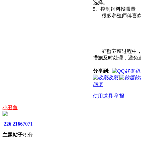
选择。
5、控制饲料投喂量
很多养殖师傅喜欢多
虾蟹养殖过程中，养
措施及时处理，避免
分享到:
收藏
转
回复
使用道具
举报
小丑鱼
226
2166
7071
主题
帖子
积分