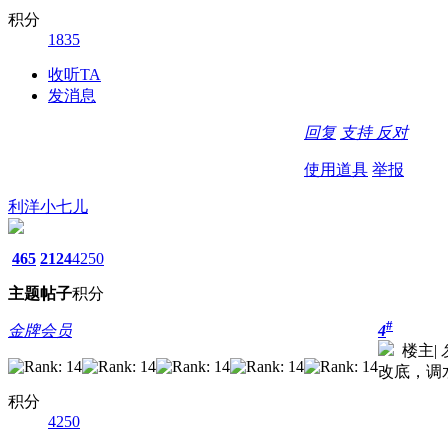
积分
1835
收听TA
发消息
回复
支持
反对
使用道具
举报
利洋小七儿
465
2124
4250
主题
帖子
积分
#
金牌会员
4
楼主
|
改底，调
积分
4250