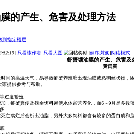
油膜的产生、危害及处理方法
:52:19
|
只看该作者
|
只看大图
|
倒序浏览
|
阅读模式
虾蟹塘油膜的产生、危害及
黄闰寅
间的高温天气，易导致虾蟹养殖塘出现油膜或粘稠丝状物，困
大家提供参考与帮助。
藻等过度繁殖
，虾蟹粪便及残余饵料易使水体富营养化，而6～9月是多数藻
脂多
亡腐烂后会析出油脂，另外大多饲料都含有较多的蛋白质和脂
返底