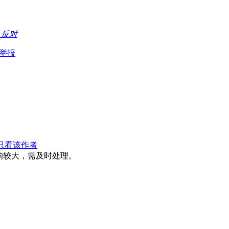
持
反对
举报
只看该作者
响较大，需及时处理。