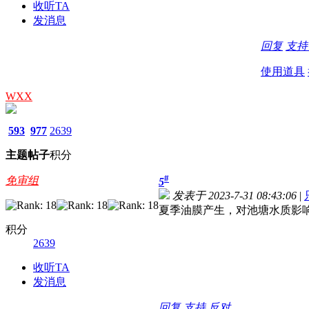
收听TA
发消息
回复
支
使用道具
WXX
593
977
2639
主题
帖子
积分
#
免审组
5
发表于 2023-7-31 08:43:06
|
夏季油膜产生，对池塘水质影
积分
2639
收听TA
发消息
回复
支持
反对