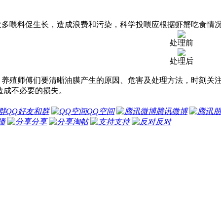
喂料促生长，造成浪费和污染，科学投喂应根据虾蟹吃食情况
处理前
处理后
殖师傅们要清晰油膜产生的原因、危害及处理方法，时刻关注
造成不必要的损失。
QQ好友和群
QQ空间
腾讯微博
播
分享
淘帖
支持
反对