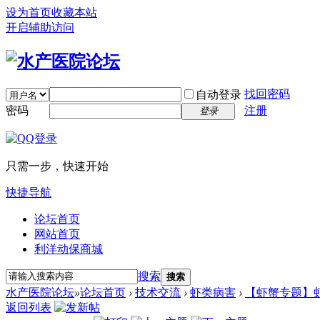
设为首页
收藏本站
开启辅助访问
找回密码
自动登录
密码
注册
登录
只需一步，快速开始
快捷导航
论坛首页
网站首页
利洋动保商城
搜索
搜索
水产医院论坛
»
论坛首页
›
技术交流
›
虾类病害
›
【虾蟹专题】
返回列表