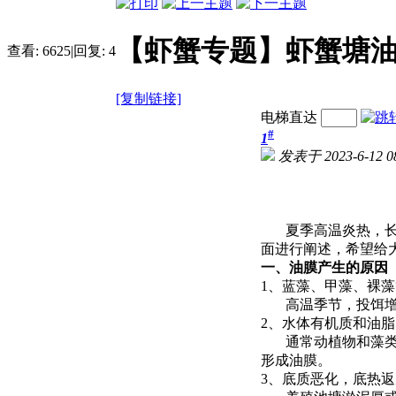
【虾蟹专题】虾蟹塘
查看:
6625
|
回复:
4
[复制链接]
电梯直达
#
1
发表于 2023-6-12 08
夏季高温炎热，长时
面进行阐述，希望给
一、油膜产生的原因
1、蓝藻、甲藻、裸
高温季节，投饵增加
2、水体有机质和油
通常动植物和藻类死
形成油膜。
3、底质恶化，底热