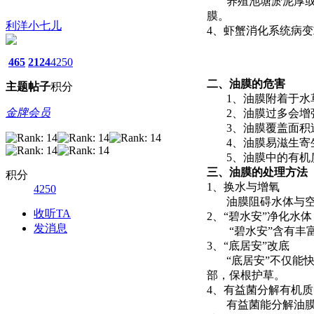
养殖池塘淤泥厚或有
膜。
利洋小七儿
4、虾蟹消化系统病
465
2124
4250
二、油膜的危害
主题
帖子
积分
1、油膜附着于水草
金牌会员
2、油膜过多会增强
3、油膜覆盖面积过
4、油膜易滋生寄生
5、油膜中的有机质
三、油膜的处理方法
积分
1、换水与增氧
4250
油膜阻碍水体与空气
收听TA
2、“碧水安”净化水体
发消息
“碧水安”含有丰富
3、“底居安”改底
“底居安”不仅能快
部，保根护草。
4、有益菌分解有机
有益菌能分解油膜中